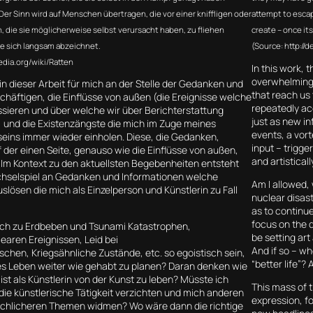
er Sinn wird auf Menschen übertragen, die vor einer kniffligen oder
attempt to escap
n, die sie möglicherweise selbst verursacht haben, zu fliehen
create – once it
e sich langsam abzeichnet.
(Source: http://
pedia.org/wiki/Ratten
I
n this work, 
overwhelming 
in dieser Arbeit für mich an der Stelle der Gedanken und
that reach us 
chäftigen, die Einflüsse von außen (die Ereignisse welche
repeatedly ac
ssieren und über welche wir über Berichterstattung
just as new in
) und die Existenzängste die mich im Zuge meines
events, a vor
seins immer wieder einholen. Diese, die Gedanken,
input – trigge
 der einen Seite, genauso wie die Einflüsse von außen,
and artisticall
Im Kontext zu den aktuellsten Begebenheiten entsteht
echselspiel an Gedanken und Informationen welche
Am I allowed,
slösen die mich als Einzelperson und Künstlerin zu Fall
nuclear disast
as to continu
focus on the q
eich zu Erdbeben und Tsunami Katastrophen,
be setting ar
aren Ereignissen, Leid bei
And if so – w
hen, Kriegsähnliche Zustände, etc. so egoistisch sein,
“better life”?
es Leben weiter wie gehabt zu planen? Daran denken wie
ist als Künstlerin von der Kunst zu leben? Müsste ich
This mass of 
f die künstlerische Tätigkeit verzichten und mich anderen
expression, fo
chlicheren Themen widmen? Wo wäre dann die richtige