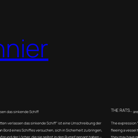
nnier
THE RATS…
ssen das sinkende Schiff
are
tten verlassen das sinkende Schiff“ ist eine Umschreibung der
The expression “
n Bord eines Schiffes versuchen, sich in Sicherheit zu bringen,
fleeing a vessel 
fgrund der Löcher, die sie selbst in den Rumpf genagt haben –
they may have g