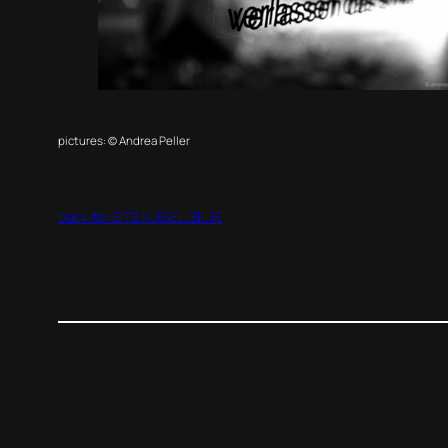
pictures: © Andrea Peller
back to: SITZ.KUGEL.BLUE