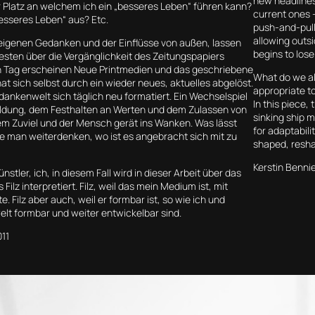
new headlines
r Platz an welchem ich ein „besseres Leben“ führen kann?
current ones –
esseres Leben“ aus? Etc.
push-and-pull
allowing outs
 eigenen Gedanken und der Einflüsse von außen, lassen
begins to los
esten über die Vergänglichkeit des Zeitungspapiers
 Tag erscheinen Neue Printmedien und das geschriebene
What do we al
at sich selbst durch ein wieder neues, aktuelles abgelöst.
appropriate t
ankenwelt sich täglich neu formatiert. Ein Wechselspiel
In this piece,
ildung, dem Festhalten an Werten und dem Zulassen von
sinking ship m
lem Zuviel und der Mensch gerät ins Wanken. Was lässt
for adaptabili
 man weiterdenken, wo ist es angebracht sich mit zu
shaped, resha
Kerstin Bennie
stler, ich, in diesem Fall wird in dieser Arbeit über das
 Filz interpretiert. Filz, weil das mein Medium ist, mit
. Filz aber auch, weil er formbar ist, so wie ich und
t formbar und weiter entwickelbar sind.
011