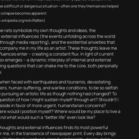
e a difficult or dangerous situation – often one they themselves helped
s collapse becomes apparent.
de.wikipedia.org/wiki/Ratten)
the rats symbolize my own thoughts and ideas, the
external influences (the events unfolding across the world
through media reporting), and the existential anxieties that
company me in my life as an artist. These thoughts leave me
fluences enter – creating a constant flux. In light of current
tex emerges – a dynamic interplay of internal and external
ring questions that can shake me to the core, both personally
y.
 when faced with earthquakes and tsunamis, devastating
ers, human suffering, and warlike conditions, to be so selfish
e pursuing an artistic life as though nothing had changed? To
uestion of how I might sustain myself through art? Shouldn’t I
t aside in favor of more urgent, humanitarian concerns?
here would I position myself? Where would be my place to live a
 And what would such a “better life” even look like?
thoughts and external influences finds its most powerful
r me, in the transience of newspaper print. Every day brings