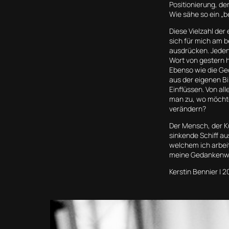
Positionierung, de
Wie sähe so ein „b
Diese Vielzahl der
sich für mich am b
ausdrücken. Jeden
Wort von gestern h
Ebenso wie die Ged
aus der eigenen B
Einflüssen. Von al
man zu, wo möchte
verändern?
Der Mensch, der Kün
sinkende Schiff aus
welchem ich arbeite
meine Gedankenwel
Kerstin Bennier | 2