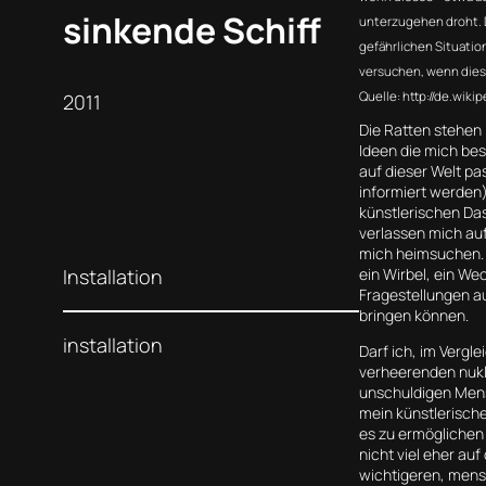
sinkende Schiff
unterzugehen droht. D
gefährlichen Situatio
versuchen, wenn dies
Quelle: http://de.wiki
2011
Die Ratten stehen 
Ideen die mich bes
auf dieser Welt pa
informiert werden
künstlerischen Da
verlassen mich auf
mich heimsuchen. 
Installation
ein Wirbel, ein W
Fragestellungen au
bringen können.
installation
Darf ich, im Vergl
verheerenden nukle
unschuldigen Mensc
mein künstlerisch
es zu ermöglichen 
nicht viel eher au
wichtigeren, mens