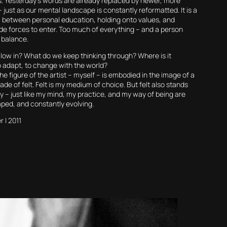
. Yesterday’s words are already replaced by newer, more
 just as our mental landscape is constantly reformatted. It is a
 between personal education, holding onto values, and
ide forces to enter. Too much of everything – and a person
e balance.
low in? What do we keep thinking through? Where is it
o adapt, to change with the world?
 the figure of the artist – myself – is embodied in the image of a
ade of felt. Felt is my medium of choice. But felt also stands
ty – just like my mind, my practice, and my way of being are
ped, and constantly evolving.
r | 2011